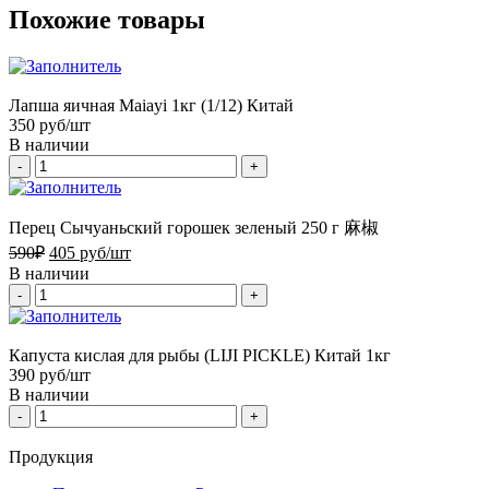
Похожие товары
Лапша яичная Maiayi 1кг (1/12) Китай
350
руб/шт
В наличии
-
+
Перец Сычуаньский горошек зеленый 250 г 麻椒
590
₽
405
руб/шт
В наличии
-
+
Капуста кислая для рыбы (LIJI PICKLE) Китай 1кг
390
руб/шт
В наличии
-
+
Продукция