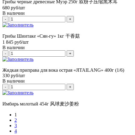
Грибы черные древесные Муэр 250г 双枒子压缩黑木耳
680
руб/шт
В наличии
-
+
Грибы Шиитаке «Сян-гу» 1кг 干香菇
1 845
руб/шт
В наличии
-
+
Жидкая приправа для вока острая «JITAILANG» 400г (1/6)
330
руб/шт
В наличии
-
+
Имбирь молотый 454г 风球麦沙姜粉
1
2
3
4