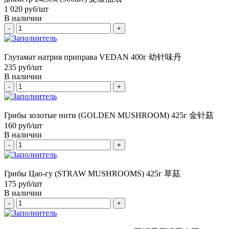
1 020
руб/шт
В наличии
-
+
Глутамат натрия приправа VEDAN 400г 幼针味丹
235
руб/шт
В наличии
-
+
Грибы золотые нити (GOLDEN MUSHROOM) 425г 金针菇
160
руб/шт
В наличии
-
+
Грибы Цао-гу (STRAW MUSHROOMS) 425г 草菇
175
руб/шт
В наличии
-
+