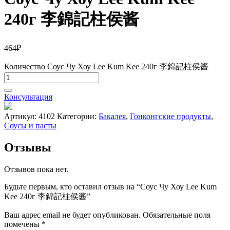
240г 李錦記柱侯酱
464
₽
Количество Соус Чу Хоу Lee Kum Kee 240г 李錦記柱侯酱
Консультация
Артикул:
4102
Категории:
Бакалея
,
Гонконгские продукты
,
Соусы и пасты
Отзывы
Отзывов пока нет.
Будьте первым, кто оставил отзыв на “Соус Чу Хоу Lee Kum
Kee 240г 李錦記柱侯酱”
Ваш адрес email не будет опубликован.
Обязательные поля
помечены
*