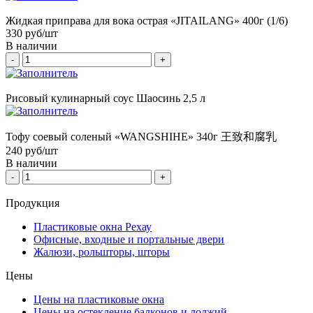
Жидкая приправа для вока острая «JITAILANG» 400г (1/6)
330
руб/шт
В наличии
-
+
Рисовый кулинарный соус Шаосинь 2,5 л
Тофу соевый соленый «WANGSHIHE» 340г 王致和腐乳
240
руб/шт
В наличии
-
+
Продукция
Пластиковые окна Рехау
Офисные, входные и портальные двери
Жалюзи, рольшторы, шторы
Цены
Цены на пластиковые окна
Цены на остекление балконов и лоджий