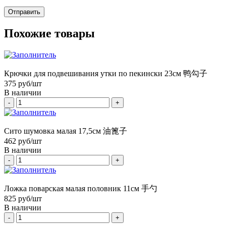
Похожие товары
Крючки для подвешивания утки по пекински 23см 鸭勾子
375
руб/шт
В наличии
-
+
Сито шумовка малая 17,5см 油篦子
462
руб/шт
В наличии
-
+
Ложка поварская малая половник 11см 手勺
825
руб/шт
В наличии
-
+