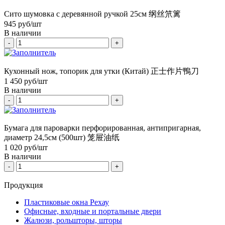
Сито шумовка с деревянной ручкой 25см 纲丝笊篱
945
руб/шт
В наличии
-
+
Кухонный нож, топорик для утки (Китай) 正士作片鴨刀
1 450
руб/шт
В наличии
-
+
Бумага для пароварки перфорированная, антипригарная,
диаметр 24,5см (500шт) 笼屉油纸
1 020
руб/шт
В наличии
-
+
Продукция
Пластиковые окна Рехау
Офисные, входные и портальные двери
Жалюзи, рольшторы, шторы