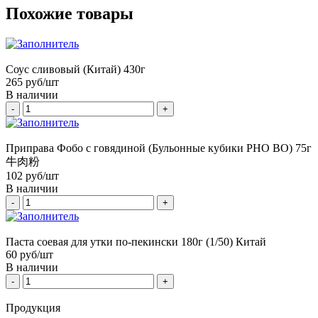
Похожие товары
Соус сливовый (Китай) 430г
265
руб/шт
В наличии
-
+
Приправа Фобо с говядиной (Бульонные кубики PHO BO) 75г
牛肉粉
102
руб/шт
В наличии
-
+
Паста соевая для утки по-пекински 180г (1/50) Китай
60
руб/шт
В наличии
-
+
Продукция