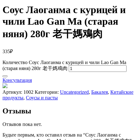
Соус Лаоганма с курицей и
чили Lao Gan Ma (старая
няня) 280г 老干媽鳮肉
335
₽
Количество Соус Лаоганма с курицей и чили Lao Gan Ma
(старая няня) 280г 老干媽鳮肉
Консультация
Артикул:
1002
Категории:
Uncategorized
,
Бакалея
,
Китайские
продукты
,
Соусы и пасты
Отзывы
Отзывов пока нет.
Будьте первым, кто оставил отзыв на “Соус Лаоганма с