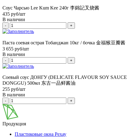
Соус Чарсью Lee Kum Kee 240г 李錦記叉烧酱
435
руб/шт
В наличии
-
+
Паста соевая острая Тобанджан 10кг / бочка 金福猴豆瓣酱
3 655
руб/шт
В наличии
-
+
Соевый соус ДОНГУ (DELICATE FLAVOUR SOY SAUCE
DONGGU) 500мл 东古一品鲜酱油
255
руб/шт
В наличии
-
+
Продукция
Пластиковые окна Рехау