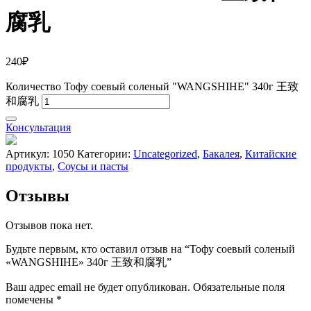
腐乳
240
₽
Количество Тофу соевый соленый "WANGSHIHE" 340г 王致
和腐乳
Консультация
Артикул:
1050
Категории:
Uncategorized
,
Бакалея
,
Китайские
продукты
,
Соусы и пасты
Отзывы
Отзывов пока нет.
Будьте первым, кто оставил отзыв на “Тофу соевый соленый
«WANGSHIHE» 340г 王致和腐乳”
Ваш адрес email не будет опубликован.
Обязательные поля
помечены
*